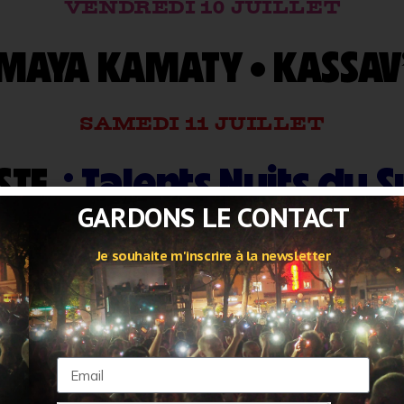
VENDREDI 10 JUILLET
MAYA KAMATY
•
KASSAV
SAMEDI 11 JUILLET
STE
: Talents Nuits du 
GARDONS LE CONTACT
ERMAT
•
BREAKBOT & IR
Je souhaite m'inscrire à la newsletter
JEUDI 16 JUILLET
SOOM T
DJ SET
•
DANAKI