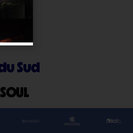
NSON
 du Sud
 SOUL