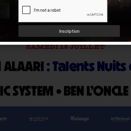
VENDREDI 17 JUILLET
LINGA
•
VÉRONIQUE SA
Inscription
SAMEDI 18 JUILLET
N ALAARI
: Talents Nuits
C SYSTEM
•
BEN L’ONCLE