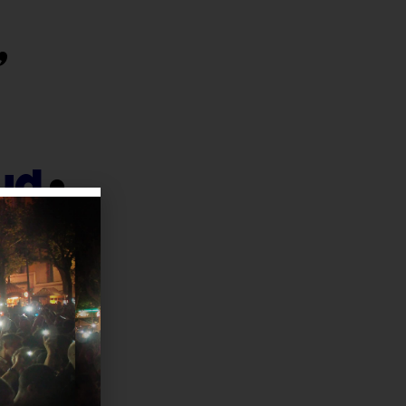
’
Sud
•
FANE
L