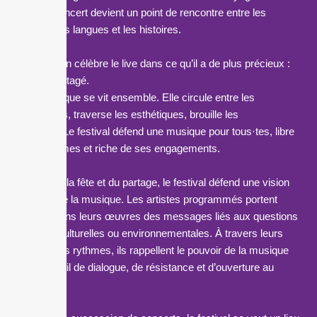
Chaque concert devient un point de rencontre entre
le
s
cultures,
le
s langues et
le
s histoires.
Cette édition célèbre
le
live dans ce qu’il a de plus précieux :
l’instant partagé.
Ici, la musique se vit ensemble. Elle circule entre
le
s
générations, traverse
le
s esthétiques, brouille
le
s
frontières.
Le
festival
défend une musique pour tous·tes, libre
de ses formes et riche de ses engagements.
Au-delà de la fête et du partage,
le
festival
défend une vision
engagée de la musique.
Le
s artistes programmés portent
souvent dans
le
urs œuvres des messages liés aux questions
sociales, culturelles ou environnementales. À travers
le
urs
voix et
le
urs rythmes, ils rappellent
le
pouvoir de la musique
comme outil de dialogue, de résistance et d’ouverture au
monde.