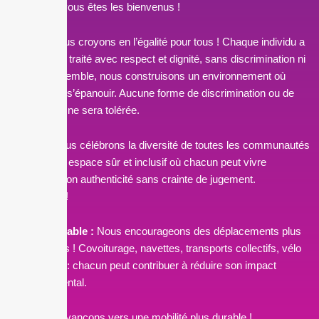
votre sexe, vous êtes les bienvenus !
Égalité :
Nous croyons en l’égalité pour tous ! Chaque individu a
le droit d’être traité avec respect et dignité, sans discrimination ni
préjugé. Ensemble, nous construisons un environnement où
chacun peut s’épanouir. Aucune forme de discrimination ou de
harcèlement ne sera tolérée.
LGBT+ :
Nous célébrons la diversité de toutes les communautés
! Ici, c’est un espace sûr et inclusif où chacun peut vivre
pleinement son authenticité sans crainte de jugement.
Love is love !
Mobilité durable :
Nous encourageons des déplacements plus
responsables ! Covoiturage, navettes, transports collectifs, vélo
ou trottinette : chacun peut contribuer à réduire son impact
environnemental.
Ensemble, avançons vers une mobilité plus durable !