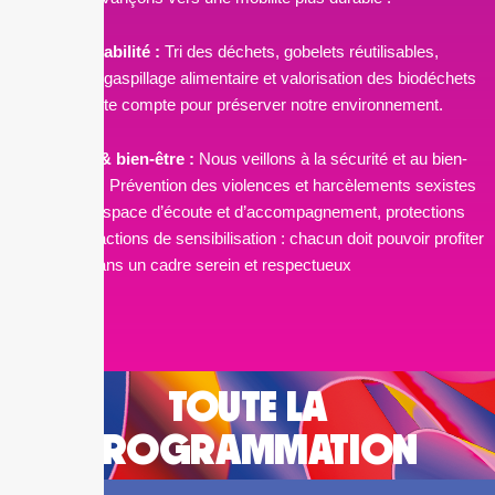
Écoresponsabilité :
Tri des déchets, gobelets réutilisables,
réduction du gaspillage alimentaire et valorisation des biodéchets
: chaque geste compte pour préserver notre environnement.
Prévention & bien-être :
Nous veillons à la sécurité et au bien-
être de tous ! Prévention des violences et harcèlements sexistes
et sexuels, espace d’écoute et d’accompagnement, protections
auditives et actions de sensibilisation : chacun doit pouvoir profiter
du festival dans un cadre serein et respectueux
TOUTE LA
PROGRAMMATION