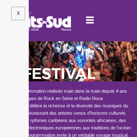
X
LE FESTIVAL
Une programmation réalisée main dans la main depuis 4 ans
par
le
s équipes de Rock en Seine et Radio Nova
Le
festival
célèbre la richesse et la diversité des musiques du
monde en réunissant des artistes venus d’horizons culturels
variés. Des rythmes caribéens aux sonorités africaines, des
influences é
le
ctroniques européennes aux traditions de l’océan
Indien, la programmation invite à un véritable voyage musical.