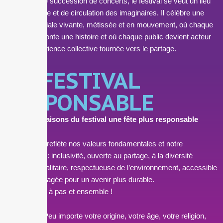
Plus qu’une succession de concerts,
le
festival
se veut un lieu
de rencontre et de circulation des imaginaires. Il célèbre une
sono mondiale vivante, métissée et en mouvement, où chaque
rythme raconte une histoire et où chaque public devient acteur
d’une expérience collective tournée vers
le
partage.
UN FESTIVAL
RESPONSABLE
Ensemble, faisons du festival une fête plus responsable
Cette charte reflète nos valeurs fondamentales et notre
engagement : inclusivité, ouverte au partage, à la diversité
culturelle, égalitaire, respectueuse de l’environnement, accessible
à tous et engagée pour un avenir plus durable.
On y va pas à pas et ensemble !
Inclusion :
Peu importe votre origine, votre âge, votre religion,