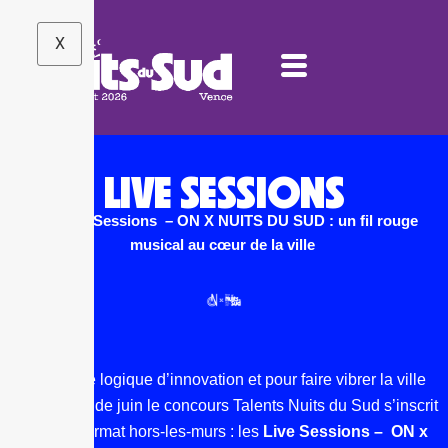
X
LIVE SESSIONS
Les Live Sessions – ON X NUITS DU SUD : un fil rouge
musical au cœur de la ville
Dans une logique d’innovation et pour faire vibrer la ville
dès le mois de juin le concours Talents Nuits du Sud s’inscrit
dans un format hors-les-murs : les
Live Sessions – ON x