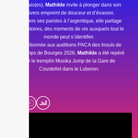
français(es),
Mathilde
invite à plonger dans son
univers empreint de douceur et d’évasion.
À travers ses paroles à l’argentique, elle partage
ses histoires, des moments de vie auxquels tout le
monde peut s’identifier.
Sélectionnée aux auditions PACA des Inouïs de
Printemps de Bourges 2026,
Mathilde
a été repéré
par le tremplin Musika Jump de la Gare de
Coustellet dans le Luberon.