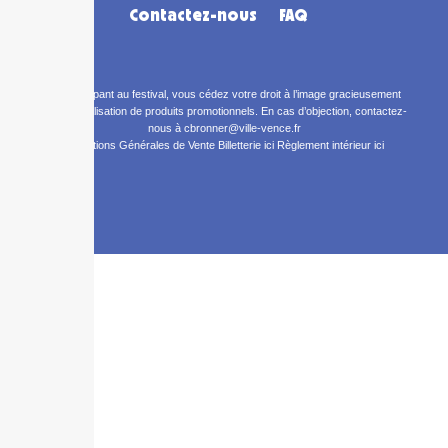
Contactez-nous
FAQ
En participant au festival, vous cédez votre droit à l’image gracieusement
pour la réalisation de produits promotionnels. En cas d’objection, contactez-
nous à cbronner@ville-vence.fr
Conditions Générales de Vente Billetterie ici
Règlement intérieur ici