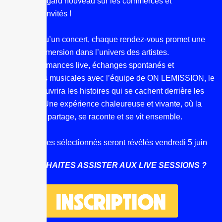
offrant un regard nouveau sur les commerces et
les artistes invités !
Bien plus qu’un concert, chaque rendez-vous promet une
véritable immersion dans l’univers des artistes.
Entre performances live, échanges spontanés et
confidences musicales avec l’équipe de ON LEMISSION, le
public découvrira les histoires qui se cachent derrière les
chansons. Une expérience chaleureuse et vivante, où la
musique se partage, se raconte et se vit ensemble.
Les 2 groupes sélectionnés seront révélés vendredi 5 juin
TU SOUHAITES ASSISTER AUX LIVE SESSIONS ?
INSCRIPTION