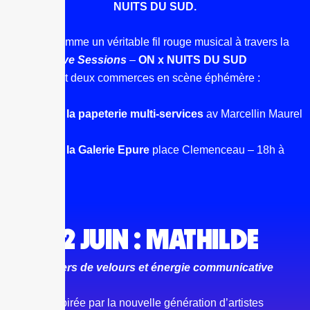
NUITS DU SUD.
Pensées comme un véritable fil rouge musical à travers la
ville, ces
Live Sessions
–
ON x NUITS DU SUD
transforment deux commerces en scène éphémère :
Le 12 juin :
la papeterie multi-services
av Marcellin Maurel
– 18h à 19h
Le 13 juin :
la Galerie Epure
place Clemenceau – 18h à
19h
12 JUIN : MATHILDE
Univers de velours et énergie communicative
Inspirée par la nouvelle génération d’artistes