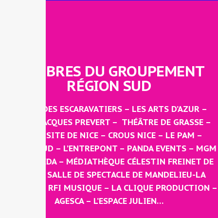
MEMBRES DU GROUPEMENT
RÉGION SUD
LE MAS DES ESCARAVATIERS – LES ARTS D’AZUR –
FORUM JACQUES PREVERT – THÉÂTRE DE GRASSE –
UNIVERSITE DE NICE – CROUS NICE – LE PAM –
ORIZON SUD – L’ENTREPONT – PANDA EVENTS – MGM
– LE MAKEDA – MÉDIATHÈQUE CÉLESTIN FREINET DE
VENCE – SALLE DE SPECTACLE DE MANDELIEU-LA
NAPOULE – RFI MUSIQUE – LA CLIQUE PRODUCTION –
AGESCA – L’ESPACE JULIEN…