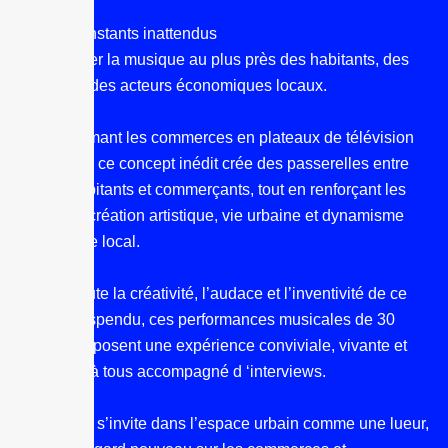
Créer des instants inattendus
Faire circuler la musique au plus près des habitants, des
visiteurs et des acteurs économiques locaux.
En transformant les commerces en plateaux de télévision
éphémères, ce concept inédit crée des passerelles entre
artistes, habitants et commerçants, tout en renforçant les
liens entre création artistique, vie urbaine et dynamisme
économique local.
Illustrant toute la créativité, l’audace et l’inventivité de ce
moment suspendu, ces performances musicales de 30
minutes proposent une expérience conviviale, vivante et
accessible à tous accompagné d ‘interviews.
La musique s’invite dans l’espace urbain comme une lueur,