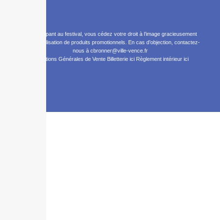
En participant au festival, vous cédez votre droit à l’image gracieusement
pour la réalisation de produits promotionnels. En cas d’objection, contactez-
nous à cbronner@ville-vence.fr
Conditions Générales de Vente Billetterie ici
Règlement intérieur ici